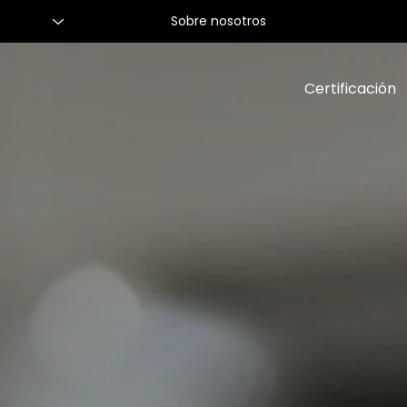
Sobre nosotros
Certificación